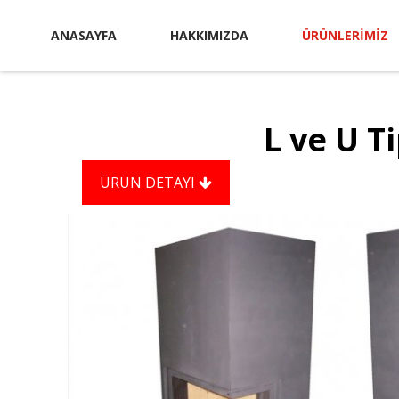
ANASAYFA
HAKKIMIZDA
ÜRÜNLERIMIZ
L ve U T
ÜRÜN DETAYI