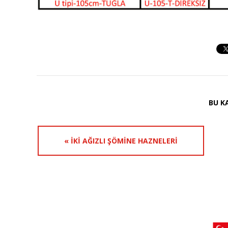
BU K
« İKI AĞIZLI ŞÖMINE HAZNELERI