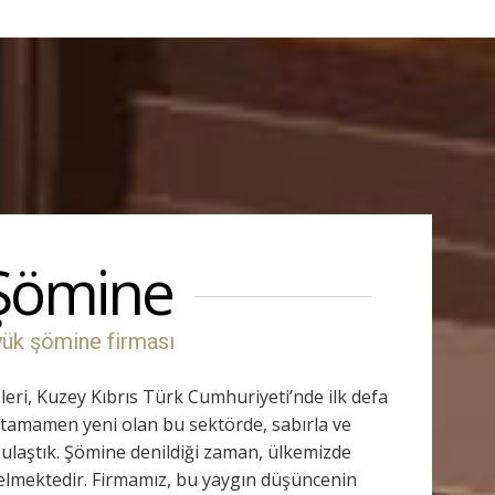
 Şömine
yük şömine firması
eri, Kuzey Kıbrıs Türk Cumhuriyeti’nde ilk defa
n tamamen yeni olan bu sektörde, sabırla ve
 ulaştık. Şömine denildiği zaman, ülkemizde
elmektedir. Firmamız, bu yaygın düşüncenin