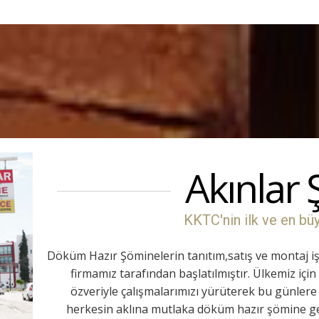
Akınlar
KKTC'nin ilk ve en bü
Döküm Hazır Şöminelerin tanıtım,satış ve montaj işl
firmamız tarafından başlatılmıştır. Ülkemiz içi
özveriyle çalışmalarımızı yürüterek bu günlere
herkesin aklına mutlaka döküm hazır şömine g