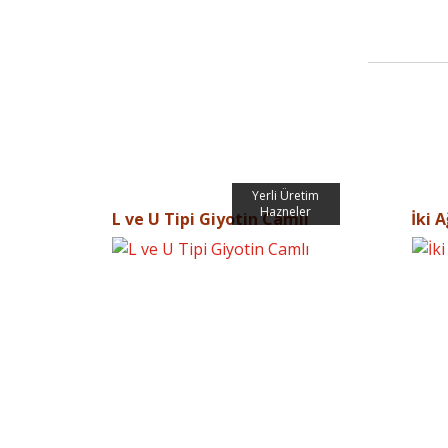
Yerli Üretim
Hazneler
L ve U Tipi Giyotin Camlı
İki 