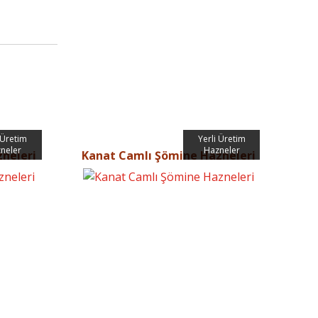
 Üretim
Yerli Üretim
neler
Hazneler
neleri
Kanat Camlı Şömine Hazneleri