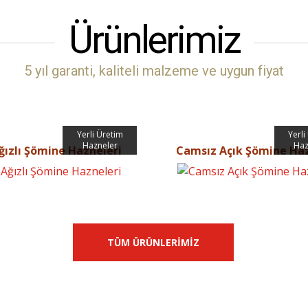
Ürünlerimiz
5 yıl garanti, kaliteli malzeme ve uygun fiyat
Yerli Üretim
Yerli
Hazneler
Haz
Ağızlı Şömine Hazneleri
Camsız Açık Şömine Haz
TÜM ÜRÜNLERİMİZ