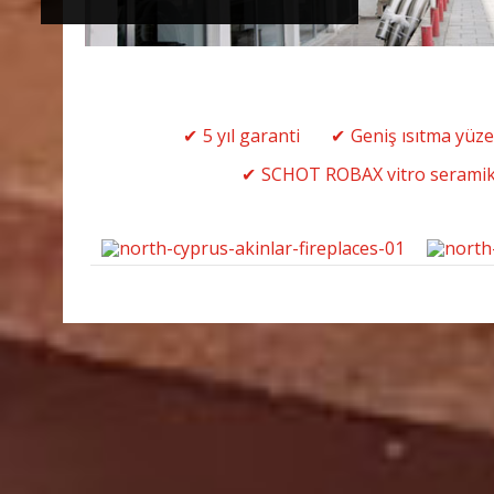
5 yıl garanti
Geniş ısıtma yüze
SCHOT ROBAX vitro serami