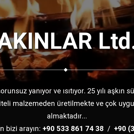
AKINLAR Ltd
runsuz yanıyor ve ısıtıyor. 25 yılı aşkın 
kaliteli malzemeden üretilmekte ve çok uy
almaktadır...
in bizi arayın:
+90 533 861 74 38
/
+90 (