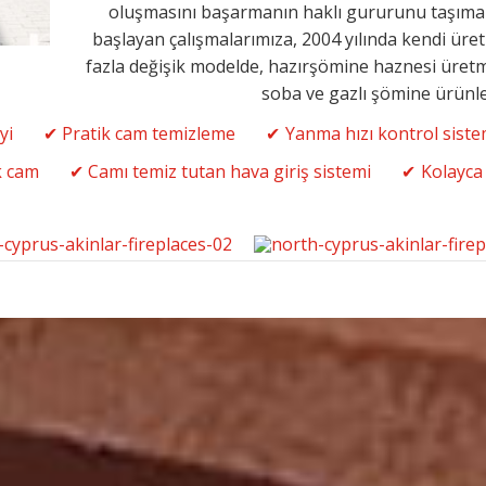
oluşmasını başarmanın haklı gururunu taşımakta
başlayan çalışmalarımıza, 2004 yılında kendi üre
fazla değişik modelde, hazırşömine haznesi üretm
soba ve gazlı şömine ürünler
yi
Pratik cam temizleme
Yanma hızı kontrol siste
k cam
Camı temiz tutan hava giriş sistemi
Kolayca