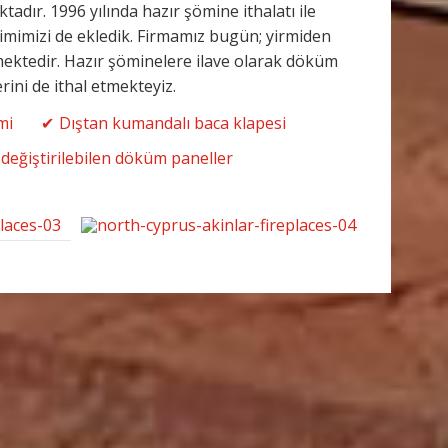
dır. 1996 yılında hazır şömine ithalatı ile
timimizi de ekledik. Firmamız bugün; yirmiden
ektedir. Hazır şöminelere ilave olarak döküm
ini de ithal etmekteyiz.
mi
Dıştan kumandalı baca klapesi
 değiştirilebilen döküm paneller